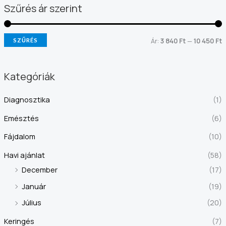
Szűrés ár szerint
Ár:
3 840 Ft
—
10 450 Ft
SZŰRÉS
Kategóriák
Diagnosztika
(1)
Emésztés
(6)
Fájdalom
(10)
Havi ajánlat
(58)
December
(17)
Január
(19)
Július
(20)
Keringés
(7)