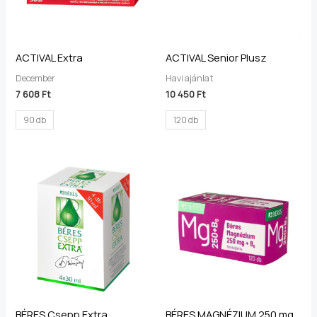
ACTIVAL Extra
ACTIVAL Senior Plusz
December
Havi ajánlat
7 608
Ft
10 450
Ft
90 db
120 db
BÉRES Csepp Extra
BÉRES MAGNÉZIUM 250 mg