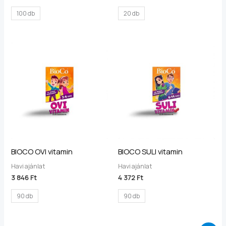
100 db
20 db
BIOCO OVI vitamin
BIOCO SULI vitamin
Havi ajánlat
Havi ajánlat
3 846
Ft
4 372
Ft
90 db
90 db