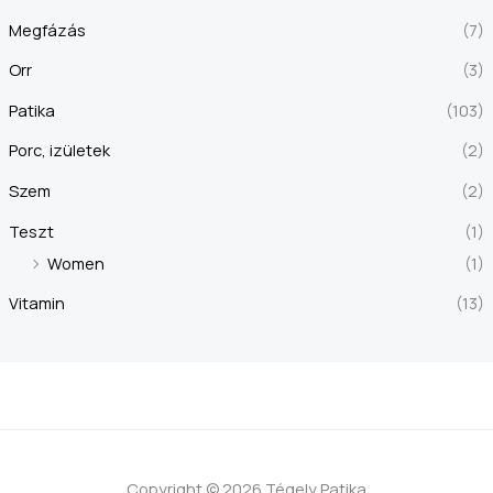
Megfázás
(7)
Orr
(3)
Patika
(103)
Porc, izületek
(2)
Szem
(2)
Teszt
(1)
Women
(1)
Vitamin
(13)
Copyright © 2026 Tégely Patika