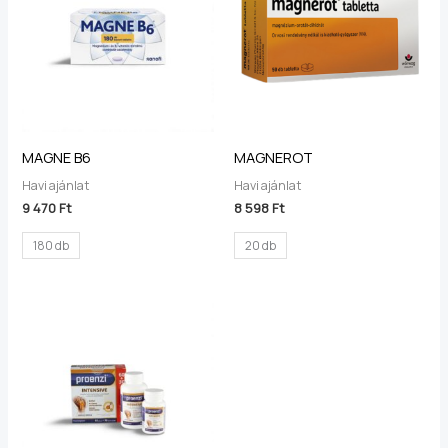
MAGNE B6
MAGNEROT
Havi ajánlat
Havi ajánlat
9 470
Ft
8 598
Ft
180 db
20 db