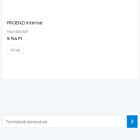
PROENZI Intense
Havi ajánlat
9 744
Ft
90 db