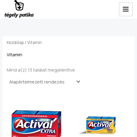
Skip
to
i
a
content
n
x
á
á
r
r
Kezdőlap
/ Vitamin
Vitamin
Mind a(z) 13 találat megjelenítve