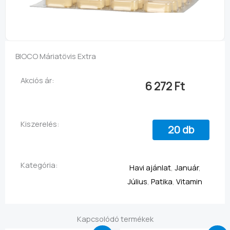
BIOCO Máriatövis Extra
Akciós ár:
6 272
Ft
Kiszerelés:
20 db
Kategória:
Havi ajánlat
,
Január
,
Július
,
Patika
,
Vitamin
Kapcsolódó termékek