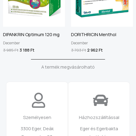
DIPANKRIN Optimum 120 mg
DORITHRICIN Menthol
December
December
3 985
Ft
3 188
Ft
3 703
Ft
2 962
Ft
A termék megvásárolható
Személyesen
Házhozszállítással
3300 Eger, Deák
Eger és Egerbakta