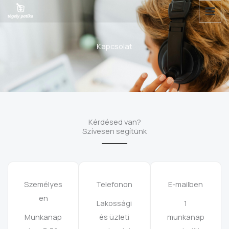
Skip
to
content
Kapcsolat
Kérdésed van?
Szívesen segítünk
Személyes
Telefonon
E-mailben
en
Lakossági
1
Munkanap
és üzleti
munkanap