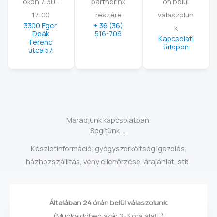
okon 7:30 -
partnerink
on belül
17:00
részére
válaszolun
3300 Eger,
+ 36 (36)
k
Deák
516-706
Kapcsolati
Ferenc
űrlapon
utca 57.
Maradjunk kapcsolatban.
Segítünk ....
Készletinformáció, gyógyszerköltség igazolás,
házhozszállítás, vény ellenőrzése, árajánlat, stb.
Általában 24 órán belül válaszolunk.
(Munkaidőben akár 2-3 óra alatt.)