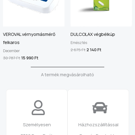
VEROVAL vérnyomásmérő
DULCOLAX végbélkúp
felkaros
Emésztés
2 675
Ft
2 140
Ft
December
30 787
Ft
15 990
Ft
A termék megvásárolható
Személyesen
Házhozszállítással