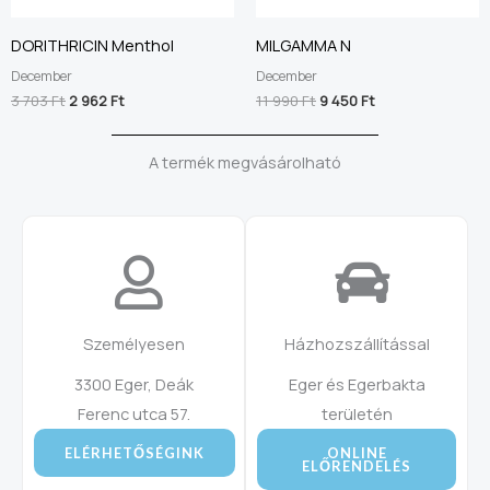
DORITHRICIN Menthol
MILGAMMA N
December
December
3 703
Ft
2 962
Ft
11 990
Ft
9 450
Ft
A termék megvásárolható
Személyesen
Házhozszállítással
3300 Eger, Deák
Eger és Egerbakta
Ferenc utca 57.
területén
ELÉRHETŐSÉGINK
ONLINE
ELŐRENDELÉS