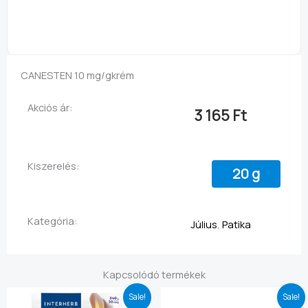
CANESTEN 10 mg/g
krém
Akciós ár:
3 165
Ft
Kiszerelés:
20 g
Kategória:
Július
,
Patika
Kapcsolódó termékek
Original
Current
Original
Current
Sale!
Sale!
price
price
price
price