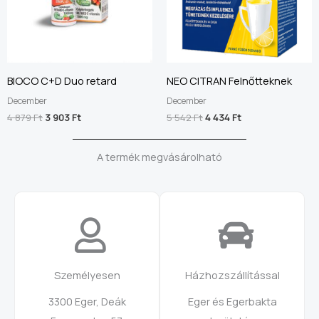
BIOCO C+D Duo retard
NEO CITRAN Felnőtteknek
December
December
4 879
Ft
3 903
Ft
5 542
Ft
4 434
Ft
A termék megvásárolható
Személyesen
Házhozszállítással
3300 Eger, Deák
Eger és Egerbakta