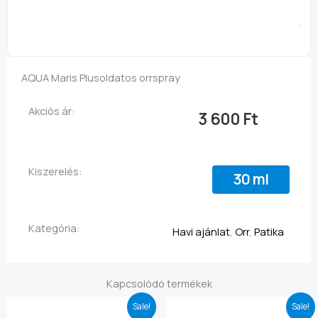
AQUA Maris Plus
oldatos orrspray
Akciós ár:
3 600
Ft
Kiszerelés:
30 ml
Kategória:
Havi ajánlat
,
Orr
,
Patika
Kapcsolódó termékek
Original
Current
Original
Current
Sale!
Sale!
price
price
price
price