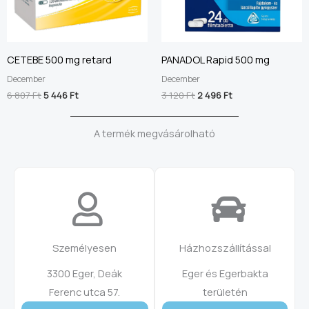
CETEBE 500 mg retard
PANADOL Rapid 500 mg
December
December
6 807
Ft
5 446
Ft
3 120
Ft
2 496
Ft
A termék megvásárolható
Személyesen
Házhozszállítással
3300 Eger, Deák
Eger és Egerbakta
Ferenc utca 57.
területén